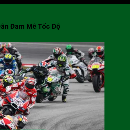
 Dân Đam Mê Tốc Độ