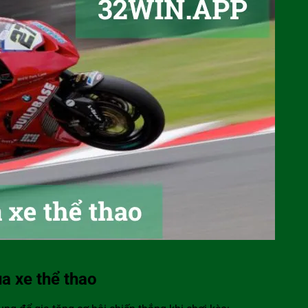
a xe thể thao