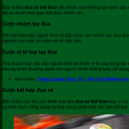
Đây là kèo
đua xe thể thao
yêu thích của những tay cược dày 
để dự đoán thời gian kết thúc chính xác.
Cược nhóm tay đua
Với loại kèo này, người chơi sẽ đặt cược vào nhóm tay đua đư
nghiệm cá cược an toàn và dễ tiếp cận.
Cược vị trí top tay đua
Thử thách này yêu cầu người chơi dự đoán vị trí của từng ta
nhưng phần thưởng dành cho người chiến thắng luôn rất đáng
Xem thêm:
Trang Casino Quốc Tế – Nơi Trải Nghiệm An
Cược kết hợp đua xe
Rất nhiều cao thủ yêu thích loại kèo
đua xe thể thao
này, vì n
có kiến thức vững vàng và khả năng phân tích sắc bén để đạt