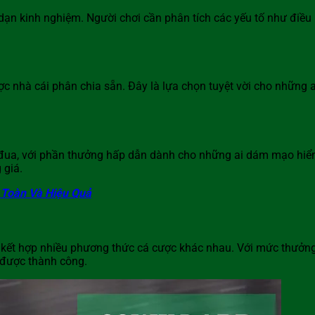
dạn kinh nghiệm. Người chơi cần phân tích các yếu tố như điề
ợc nhà cái phân chia sẵn. Đây là lựa chọn tuyệt vời cho những 
y đua, với phần thưởng hấp dẫn dành cho những ai dám mạo hiểm
 giá.
 Toàn Và Hiệu Quả
ó kết hợp nhiều phương thức cá cược khác nhau. Với mức thưởng 
 được thành công.