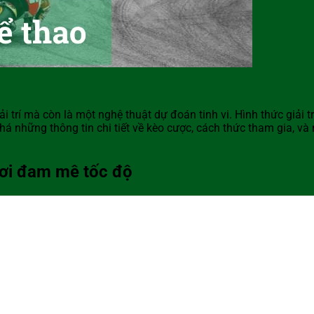
i trí mà còn là một nghệ thuật dự đoán tinh vi. Hình thức giải t
 những thông tin chi tiết về kèo cược, cách thức tham gia, và nh
chơi đam mê tốc độ