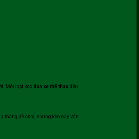
ơi. Mỗi loại kèo
đua xe thể thao
đều
đua thắng dễ chơi, nhưng kèo này vẫn