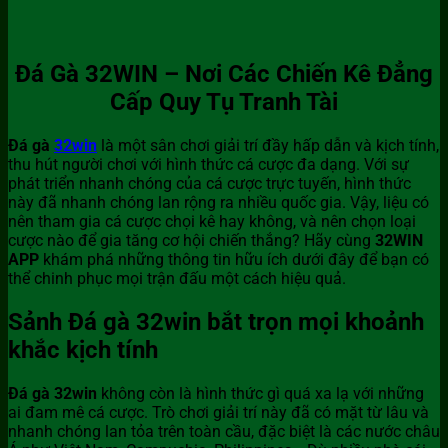
Đá Gà 32WIN – Nơi Các Chiến Kê Đẳng
Cấp Quy Tụ Tranh Tài
Đá gà
32win
là một sân chơi giải trí đầy hấp dẫn và kịch tính,
thu hút người chơi với hình thức cá cược đa dạng. Với sự
phát triển nhanh chóng của cá cược trực tuyến, hình thức
này đã nhanh chóng lan rộng ra nhiều quốc gia. Vậy, liệu có
nên tham gia cá cược chọi kê hay không, và nên chọn loại
cược nào để gia tăng cơ hội chiến thắng? Hãy cùng
32WIN
APP
khám phá những thông tin hữu ích dưới đây để bạn có
thể chinh phục mọi trận đấu một cách hiệu quả.
Sảnh Đá gà 32win bắt trọn mọi khoảnh
khắc kịch tính
Đá gà 32win
không còn là hình thức gì quá xa lạ với những
ai đam mê cá cược. Trò chơi giải trí này đã có mặt từ lâu và
nhanh chóng lan tỏa trên toàn cầu, đặc biệt là các nước châu