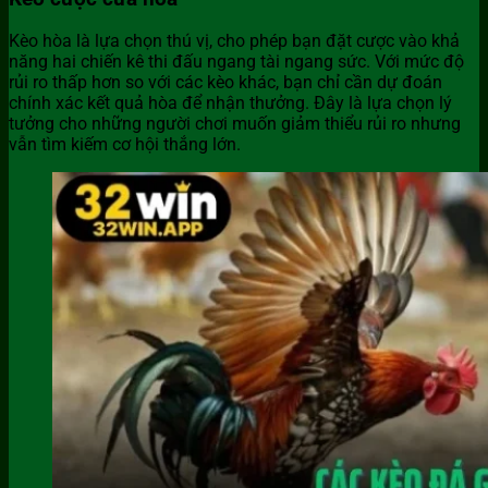
Kèo hòa là lựa chọn thú vị, cho phép bạn đặt cược vào khả
năng hai chiến kê thi đấu ngang tài ngang sức. Với mức độ
rủi ro thấp hơn so với các kèo khác, bạn chỉ cần dự đoán
chính xác kết quả hòa để nhận thưởng. Đây là lựa chọn lý
tưởng cho những người chơi muốn giảm thiểu rủi ro nhưng
vẫn tìm kiếm cơ hội thắng lớn.