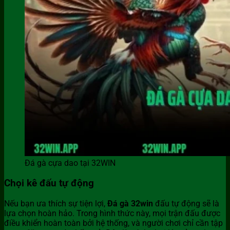
Đá gà cựa dao tại 32WIN
Chọi kê đấu tự động
Nếu bạn ưa thích sự tiện lợi,
Đá gà 32win
đấu tự động sẽ là
lựa chọn hoàn hảo. Trong hình thức này, mọi trận đấu được
điều khiển hoàn toàn bởi hệ thống, và người chơi chỉ cần tập