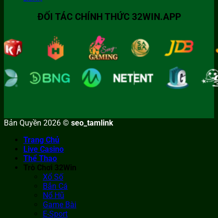
ĐỐI TÁC CHÍNH THỨC 32WIN.APP
Bản Quyền 2026 ©
seo_tamlink
Trang Chủ
Live Casino
Thể Thao
Trò Chơi 32Win
Xổ Số
Bắn Cá
Nổ Hũ
Game Bài
E-Sport